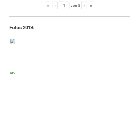
«
‹
von
5
›
»
Fotos 2019: