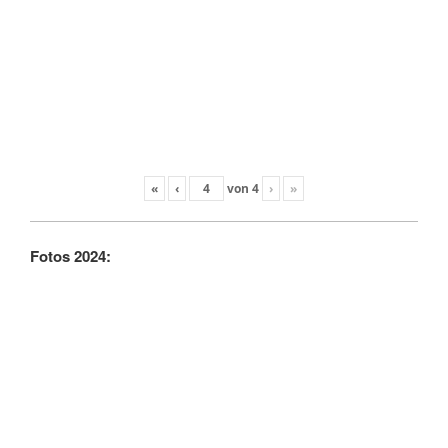
«
‹
von
4
›
»
Fotos 2024: