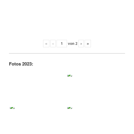
«
‹
von
2
›
»
Fotos 2023: