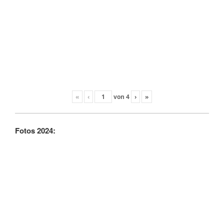
«
‹
von
4
›
»
Fotos 2024: