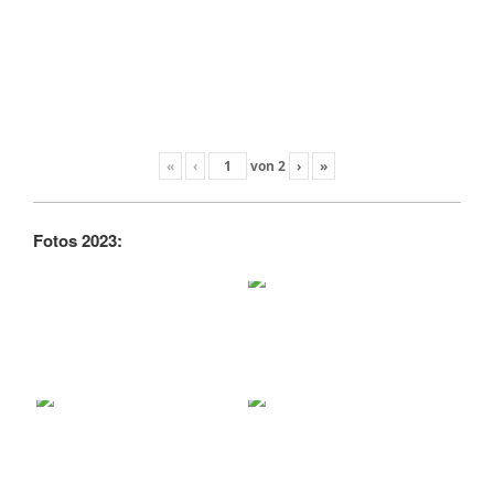
«
‹
von
2
›
»
Fotos 2023: