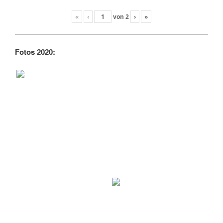
«
‹
von
2
›
»
Fotos 2020: