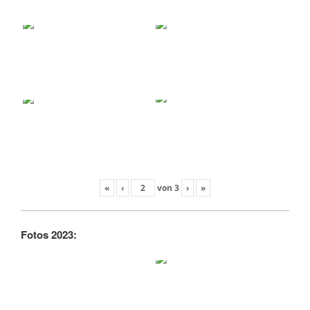
«
‹
von
3
›
»
Fotos 2023: