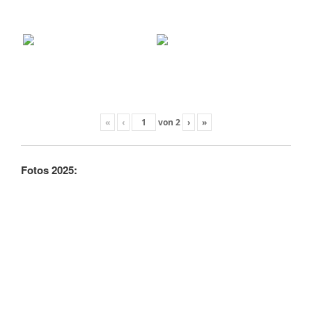
«
‹
von
2
›
»
Fotos 2025: