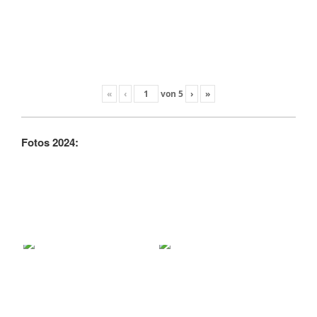
«
‹
von
5
›
»
Fotos 2024: