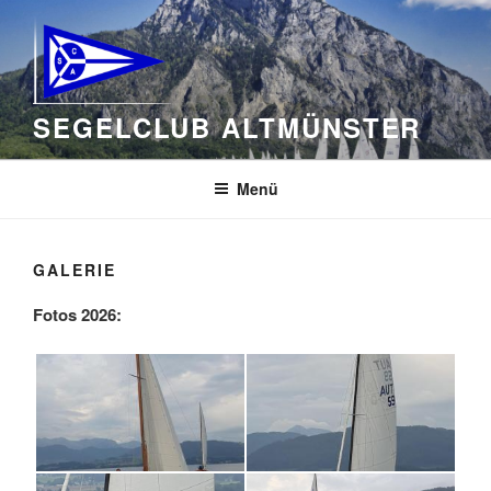
Zum
Inhalt
springen
SEGELCLUB ALTMÜNSTER
Menü
GALERIE
Fotos 2026: