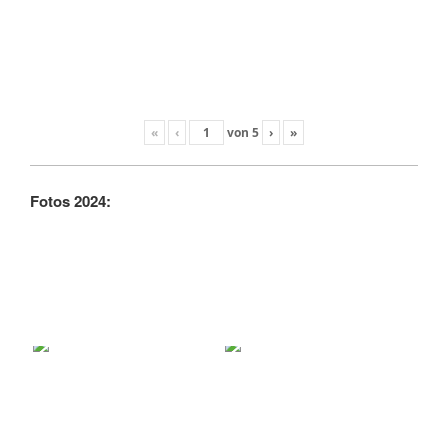
«
‹
von
5
›
»
Fotos 2024: