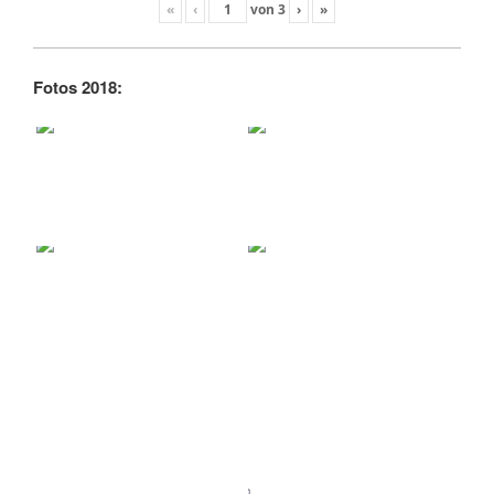
«
‹
von
3
›
»
Fotos 2018: