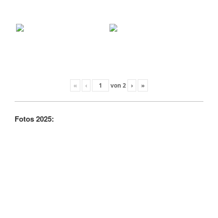
«
‹
von
2
›
»
Fotos 2025: