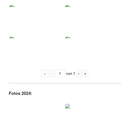
«
‹
von
7
›
»
Fotos 2024: