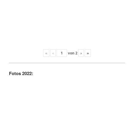
«
‹
von
2
›
»
Fotos 2022: