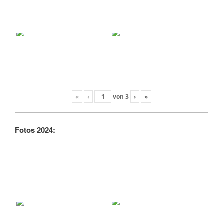
«
‹
von
3
›
»
Fotos 2024: