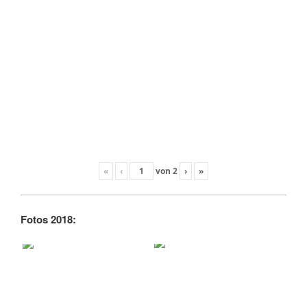
«
‹
von
2
›
»
Fotos 2018: