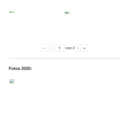
«
‹
von
2
›
»
Fotos 2020: