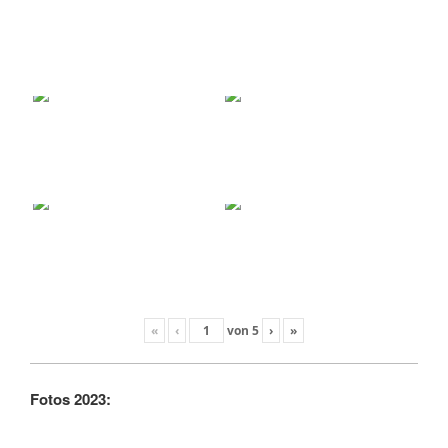
«
‹
von
5
›
»
Fotos 2023: