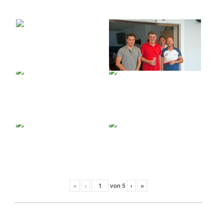
«
‹
von
5
›
»