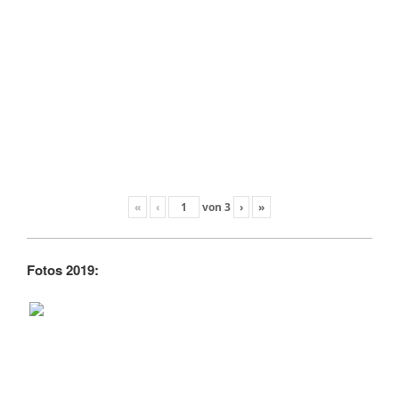
«
‹
von
3
›
»
Fotos 2019: