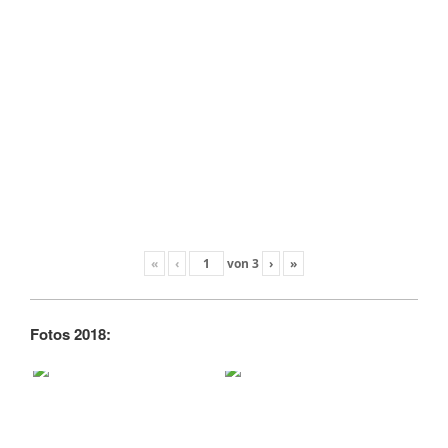
«
‹
von
3
›
»
Fotos 2018: