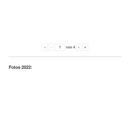
«
‹
von
4
›
»
Fotos 2022: