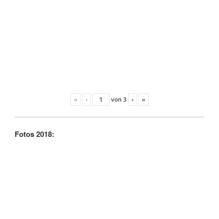
«
‹
von
3
›
»
Fotos 2018: