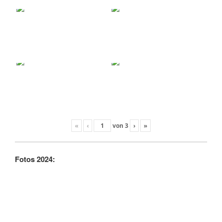
«
‹
von
3
›
»
Fotos 2024: