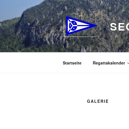
Zum
Inhalt
springen
SE
Startseite
Regattakalender
GALERIE