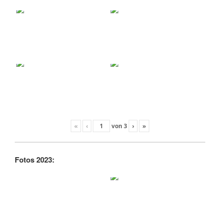
«
‹
von
3
›
»
Fotos 2023: