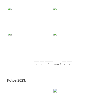
«
‹
von
3
›
»
Fotos 2023: