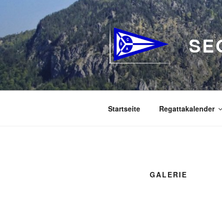
Zum
Inhalt
springen
SE
Startseite
Regattakalender
GALERIE