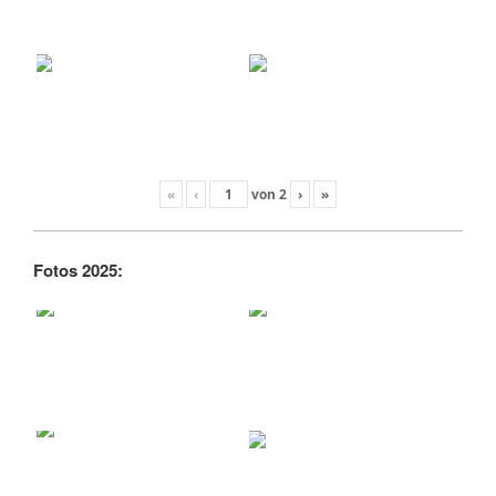
«
‹
von
2
›
»
Fotos 2025: