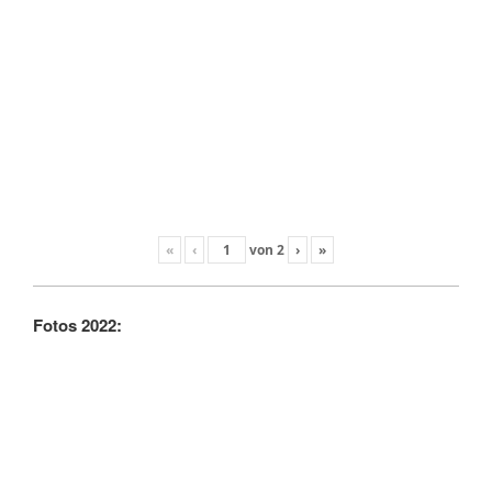
«
‹
von
2
›
»
Fotos 2022: