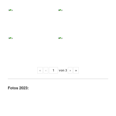
«
‹
von
3
›
»
Fotos 2023: