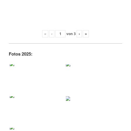
«
‹
von
3
›
»
Fotos 2025: