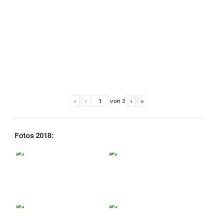
«
‹
von
2
›
»
Fotos 2018: