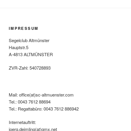
IMPRESSUM
Segelclub Altmünster
Hauptstr.5
A-4813 ALTMÜNSTER
ZVR-Zahl: 540728893
Mail: office(at)sc-altmuenster.com
Tel.: 0043 7612 88694
Tel.: Regattabüro: 0043 7612 886942
Internetauftritt:
joerg.deimling(at)gmx.net