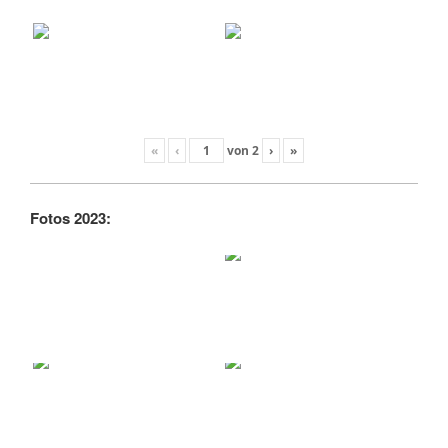
«
‹
von
2
›
»
Fotos 2023: