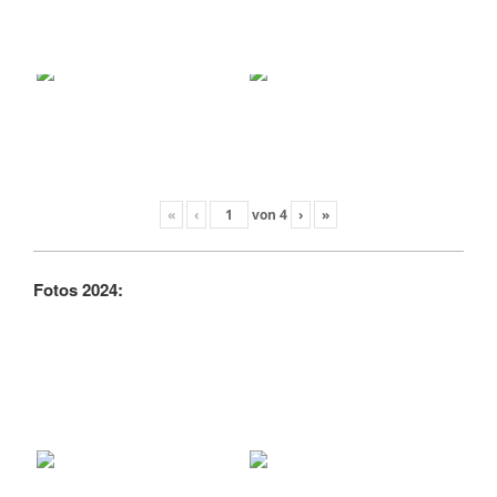
«
‹
von
4
›
»
Fotos 2024: