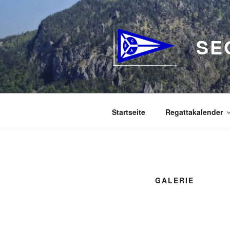
Zum
Inhalt
springen
SE
Startseite
Regattakalender
GALERIE