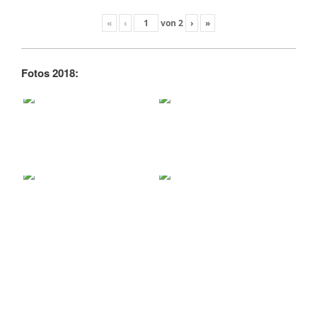
«
‹
von
2
›
»
Fotos 2018: