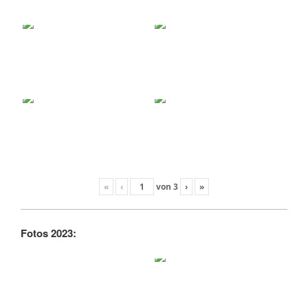
«
‹
von
3
›
»
Fotos 2023: