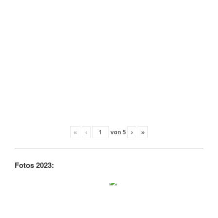
«
‹
von
5
›
»
Fotos 2023: