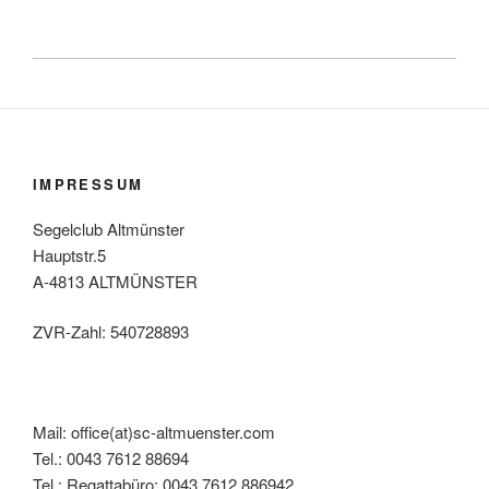
IMPRESSUM
Segelclub Altmünster
Hauptstr.5
A-4813 ALTMÜNSTER
ZVR-Zahl: 540728893
Mail: office(at)sc-altmuenster.com
Tel.: 0043 7612 88694
Tel.: Regattabüro: 0043 7612 886942