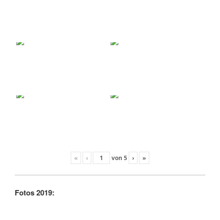
«
‹
von
5
›
»
Fotos 2019: