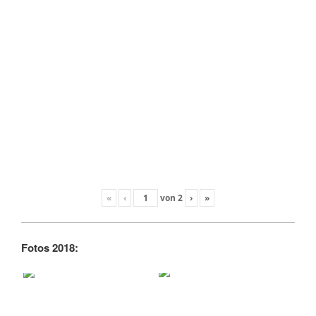
«
‹
von
2
›
»
Fotos 2018: