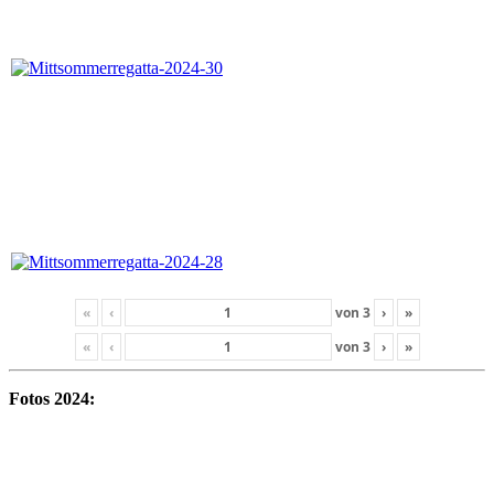
«
‹
von
3
›
»
«
‹
von
3
›
»
Fotos 2024: