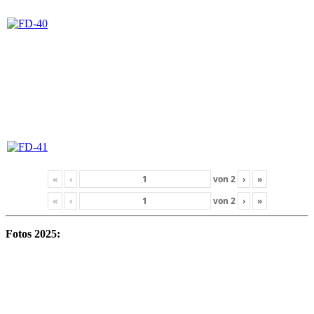
«
‹
von
2
›
»
«
‹
von
2
›
»
Fotos 2025: