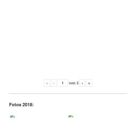
«
‹
von
3
›
»
Fotos 2018: