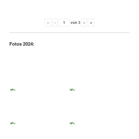
«
‹
von
3
›
»
Fotos 2024: