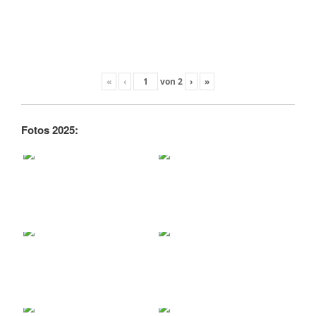
«
‹
von
2
›
»
Fotos 2025: