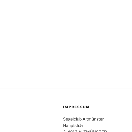
IMPRESSUM
Segelclub Altmünster
Hauptstr.5
A-4813 ALTMÜNSTER