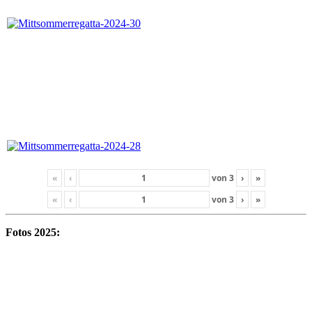
«
‹
von
3
›
»
«
‹
von
3
›
»
Fotos 2025: