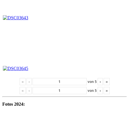
«
‹
von
5
›
»
«
‹
von
5
›
»
Fotos 2024: