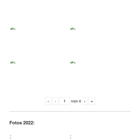
«
‹
von
4
›
»
Fotos 2022: