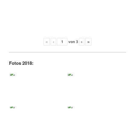
«
‹
von
3
›
»
Fotos 2018: