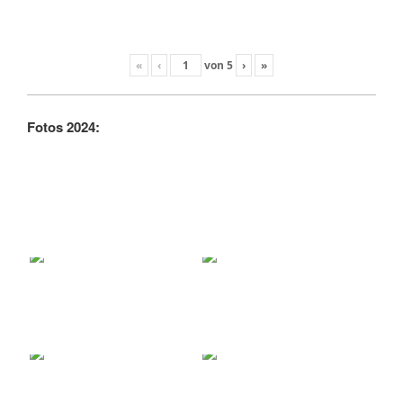
«
‹
von
5
›
»
Fotos 2024: