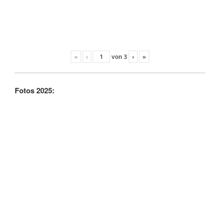
«
‹
von
3
›
»
Fotos 2025: