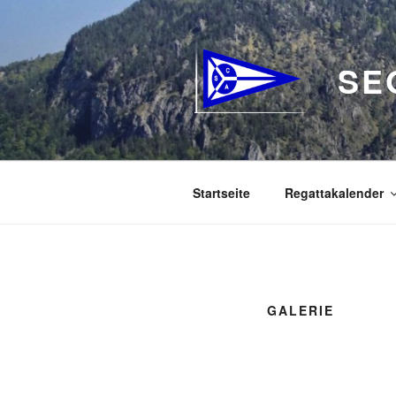
Zum
Inhalt
springen
SE
Startseite
Regattakalender
GALERIE