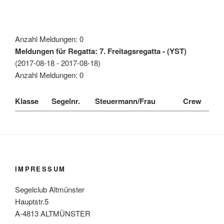
Anzahl Meldungen: 0
Meldungen für Regatta: 7. Freitagsregatta - (YST)
(2017-08-18 - 2017-08-18)
Anzahl Meldungen: 0
Klasse
Segelnr.
Steuermann/Frau
Crew
IMPRESSUM
Segelclub Altmünster
Hauptstr.5
A-4813 ALTMÜNSTER