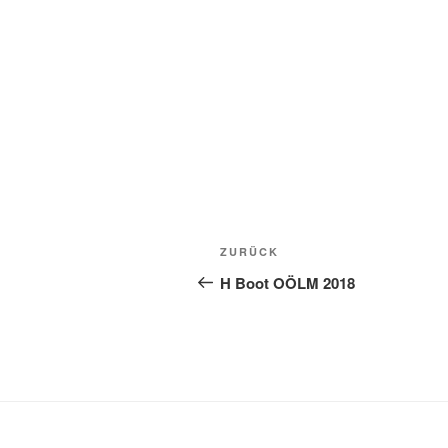
Beitragsnavigation
Vorheriger
ZURÜCK
Beitrag
H Boot OÖLM 2018