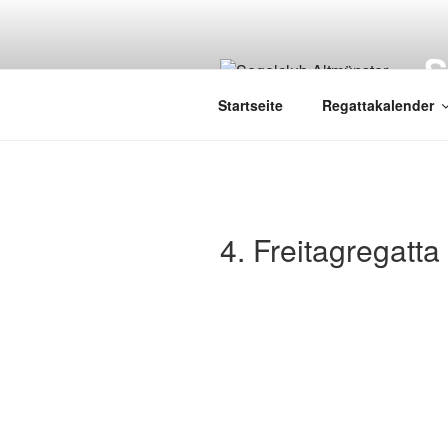
Zum
Inhalt
springen
Startseite
Regattakalender
4. Freitagregatt