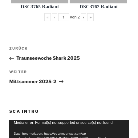
DSC3765 Radiant
DSC3762 Radiant
«
‹
von
2
›
»
Beitragsnavigation
Vorheriger
ZURÜCK
Beitrag
Traunseewoche Shark 2025
Nächster
WEITER
Beitrag
Mittsommer 2025-2
SCA INTRO
Video-
Media error: Format(s) not supported or source(s) not found
Player
Datei herunterladen: https://sc-altmuenster.com/wp-