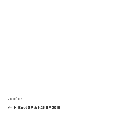
Beitragsnavigation
Vorheriger
ZURÜCK
Beitrag
H-Boot SP & h26 SP 2019