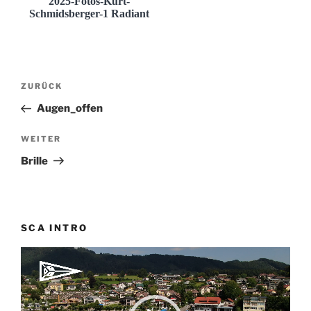
2025-Fotos-Kurt-
Schmidsberger-1 Radiant
Beitragsnavigation
Vorheriger
ZURÜCK
Beitrag
Augen_offen
Nächster
WEITER
Beitrag
Brille
SCA INTRO
Video-
Player