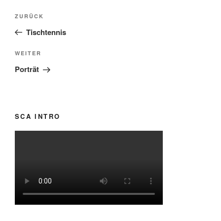
Beitragsnavigation
Vorheriger
ZURÜCK
Beitrag
Tischtennis
Nächster
WEITER
Beitrag
Porträt
SCA INTRO