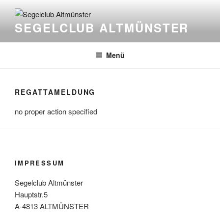
Zum
Inhalt
SEGELCLUB ALTMÜNSTER
springen
Menü
REGATTAMELDUNG
no proper action specified
IMPRESSUM
Segelclub Altmünster
Hauptstr.5
A-4813 ALTMÜNSTER