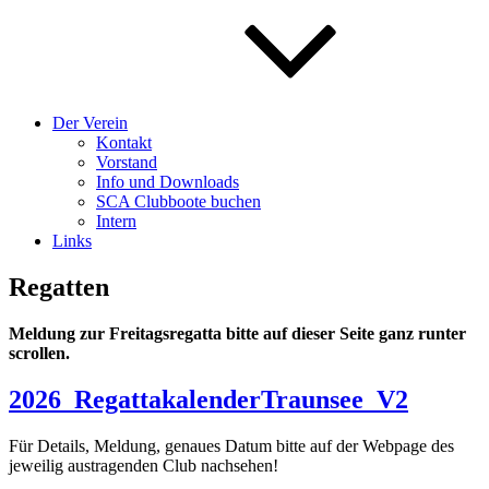
Der Verein
Kontakt
Vorstand
Info und Downloads
SCA Clubboote buchen
Intern
Links
Regatten
Meldung zur Freitagsregatta bitte auf dieser Seite ganz runter
scrollen.
2026_RegattakalenderTraunsee_V2
Für Details, Meldung, genaues Datum bitte auf der Webpage des
jeweilig austragenden Club nachsehen!