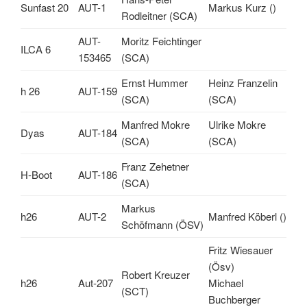
Sunfast 20
AUT-1
Markus Kurz ()
Rodleitner (SCA)
AUT-
Moritz Feichtinger
ILCA 6
153465
(SCA)
Ernst Hummer
Heinz Franzelin
h 26
AUT-159
(SCA)
(SCA)
Manfred Mokre
Ulrike Mokre
Dyas
AUT-184
(SCA)
(SCA)
Franz Zehetner
H-Boot
AUT-186
(SCA)
Markus
h26
AUT-2
Manfred Köberl ()
Schöfmann (ÖSV)
Fritz Wiesauer
(Ösv)
Robert Kreuzer
h26
Aut-207
Michael
(SCT)
Buchberger