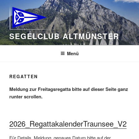
Zum
Inhalt
springen
SEGELCLUB ALTMÜNSTER
Menü
REGATTEN
Meldung zur Freitagsregatta bitte auf dieser Seite ganz
runter scrollen.
2026_RegattakalenderTraunsee_V2
Für Details, Meldung, genaues Datum bitte auf der