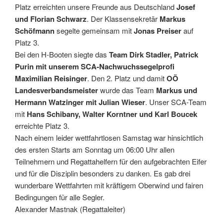
Platz erreichten unsere Freunde aus Deutschland
Josef
und Florian Schwarz
. Der Klassensekretär
Markus
Schöfmann
segelte gemeinsam mit
Jonas Preiser
auf
Platz 3.
Bei den H-Booten siegte das
Team Dirk Stadler, Patrick
Purin mit unserem SCA-Nachwuchssegelprofi
Maximilian Reisinger
. Den 2. Platz und damit
OÖ
Landesverbandsmeister
wurde das Team
Markus und
Hermann Watzinger mit Julian Wieser
. Unser SCA-Team
mit
Hans Schibany, Walter Korntner und Karl Boucek
erreichte Platz 3.
Nach einem leider wettfahrtlosen Samstag war hinsichtlich
des ersten Starts am Sonntag um 06:00 Uhr allen
Teilnehmern und Regattahelfern für den aufgebrachten Eifer
und für die Disziplin besonders zu danken. Es gab drei
wunderbare Wettfahrten mit kräftigem Oberwind und fairen
Bedingungen für alle Segler.
Alexander Mastnak (Regattaleiter)