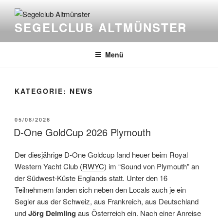
Zum
Inhalt
SEGELCLUB ALTMÜNSTER
springen
Menü
KATEGORIE:
NEWS
VERÖFFENTLICHT
05/08/2026
AM
D-One GoldCup 2026 Plymouth
Der diesjährige D-One Goldcup fand heuer beim Royal
Western Yacht Club (
RWYC
) im “Sound von Plymouth” an
der Südwest-Küste Englands statt. Unter den 16
Teilnehmern fanden sich neben den Locals auch je ein
Segler aus der Schweiz, aus Frankreich, aus Deutschland
und
Jörg Deimling
aus Österreich ein. Nach einer Anreise