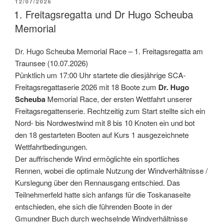
VERÖFFENTLICHT
12/07/2026
AM
1. Freitagsregatta und Dr Hugo Scheuba
Memorial
Dr. Hugo Scheuba Memorial Race – 1. Freitagsregatta am
Traunsee (10.07.2026)
Pünktlich um 17:00 Uhr startete die diesjährige SCA-
Freitagsregattaserie 2026 mit 18 Boote zum
Dr. Hugo
Scheuba
Memorial Race, der ersten Wettfahrt unserer
Freitagsregattenserie. Rechtzeitig zum Start stellte sich ein
Nord- bis Nordwestwind mit 8 bis 10 Knoten ein und bot
den 18 gestarteten Booten auf Kurs 1 ausgezeichnete
Wettfahrtbedingungen.
Der auffrischende Wind ermöglichte ein sportliches
Rennen, wobei die optimale Nutzung der Windverhältnisse /
Kurslegung über den Rennausgang entschied. Das
Teilnehmerfeld hatte sich anfangs für die Toskanaseite
entschieden, ehe sich die führenden Boote in der
Gmundner Buch durch wechselnde Windverhältnisse