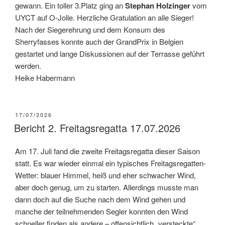
gewann. Ein toller 3.Platz ging an
Stephan Holzinger
vom
UYCT auf O-Jolle. Herzliche Gratulation an alle Sieger!
Nach der Siegerehrung und dem Konsum des
Sherryfasses konnte auch der GrandPrix in Belgien
gestartet und lange Diskussionen auf der Terrasse geführt
werden.
Heike Habermann
VERÖFFENTLICHT
17/07/2026
AM
Bericht 2. Freitagsregatta 17.07.2026
Am 17. Juli fand die zweite Freitagsregatta dieser Saison
statt. Es war wieder einmal ein typisches Freitagsregatten-
Wetter: blauer Himmel, heiß und eher schwacher Wind,
aber doch genug, um zu starten. Allerdings musste man
dann doch auf die Suche nach dem Wind gehen und
manche der teilnehmenden Segler konnten den Wind
schneller finden als andere – offensichtlich „versteckte“