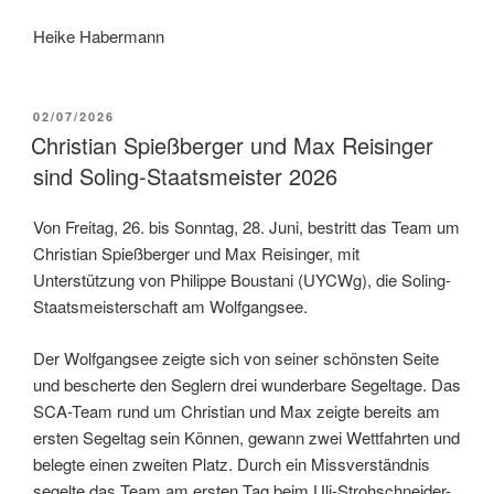
Heike Habermann
VERÖFFENTLICHT
02/07/2026
AM
Christian Spießberger und Max Reisinger
sind Soling-Staatsmeister 2026
Von Freitag, 26. bis Sonntag, 28. Juni, bestritt das Team um
Christian Spießberger und Max Reisinger, mit
Unterstützung von Philippe Boustani (UYCWg), die Soling-
Staatsmeisterschaft am Wolfgangsee.
Der Wolfgangsee zeigte sich von seiner schönsten Seite
und bescherte den Seglern drei wunderbare Segeltage. Das
SCA-Team rund um Christian und Max zeigte bereits am
ersten Segeltag sein Können, gewann zwei Wettfahrten und
belegte einen zweiten Platz. Durch ein Missverständnis
segelte das Team am ersten Tag beim Uli-Strohschneider-