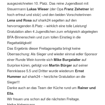
ausgezeichneten 10. Platz. Das reine Jugendboot mit
Steuermann
Lukas Wieser
(der Opa
Franz Zehetner
ist
hoch erfreut und stolz) und den beiden Vorschoterinnen
Lena und Rosa
auf shark24 segelten auf den
hervorragenden 8.Platz – wirklich eine tolle Leistung!
Gratulation allen 4 Jugendlichen zum erfolgreich abgelegten
BFA-Binnenschein und zum tollen Einstieg in die
Regattatätigkeit!
Das Ergebnis dieser Freitagsregatta bringt keine
Überraschung: Als Sieger und wieder einmal edler Sponsor
einer Runde Wein konnte sich
Mike Burgstaller
auf
Surprise küren, gefolgt von
Martin Bürger
auf seiner
Rennklasse 5.5 und Dritter wurde wiederum
Ernst
Hummer
auf shark24 – herzliche Gratulation an die
Sieger!!!
Danke auch an das Team der Küche rund um
Rainer und
Ella
.
Wir freuen uns schon auf die nächsten Freitage.
Heike Habermann