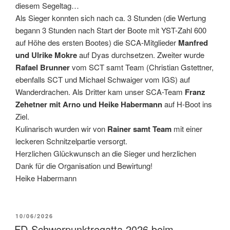
diesem Segeltag…
Als Sieger konnten sich nach ca. 3 Stunden (die Wertung
begann 3 Stunden nach Start der Boote mit YST-Zahl 600
auf Höhe des ersten Bootes) die SCA-Mitglieder
Manfred
und Ulrike Mokre
auf Dyas durchsetzen. Zweiter wurde
Rafael Brunner
vom SCT samt Team (Christian Gstettner,
ebenfalls SCT und Michael Schwaiger vom IGS) auf
Wanderdrachen. Als Dritter kam unser SCA-Team
Franz
Zehetner mit Arno und Heike Habermann
auf H-Boot ins
Ziel.
Kulinarisch wurden wir von
Rainer samt Team
mit einer
leckeren Schnitzelpartie versorgt.
Herzlichen Glückwunsch an die Sieger und herzlichen
Dank für die Organisation und Bewirtung!
Heike Habermann
VERÖFFENTLICHT
10/06/2026
AM
FD-Schwerpunktregatta 2026 beim