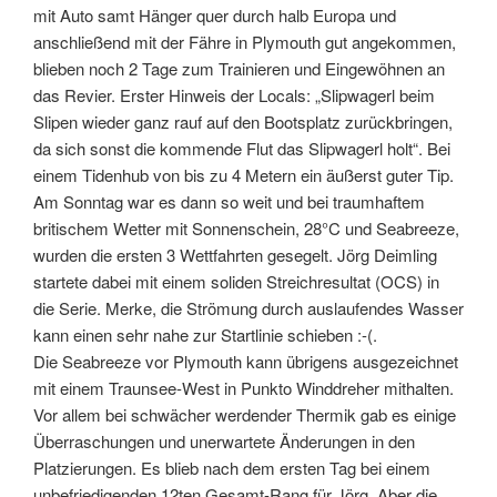
mit Auto samt Hänger quer durch halb Europa und
anschließend mit der Fähre in Plymouth gut angekommen,
blieben noch 2 Tage zum Trainieren und Eingewöhnen an
das Revier. Erster Hinweis der Locals: „Slipwagerl beim
Slipen wieder ganz rauf auf den Bootsplatz zurückbringen,
da sich sonst die kommende Flut das Slipwagerl holt“. Bei
einem Tidenhub von bis zu 4 Metern ein äußerst guter Tip.
Am Sonntag war es dann so weit und bei traumhaftem
britischem Wetter mit Sonnenschein, 28°C und Seabreeze,
wurden die ersten 3 Wettfahrten gesegelt. Jörg Deimling
startete dabei mit einem soliden Streichresultat (OCS) in
die Serie. Merke, die Strömung durch auslaufendes Wasser
kann einen sehr nahe zur Startlinie schieben :-(.
Die Seabreeze vor Plymouth kann übrigens ausgezeichnet
mit einem Traunsee-West in Punkto Winddreher mithalten.
Vor allem bei schwächer werdender Thermik gab es einige
Überraschungen und unerwartete Änderungen in den
Platzierungen. Es blieb nach dem ersten Tag bei einem
unbefriedigenden 12ten Gesamt-Rang für Jörg. Aber die