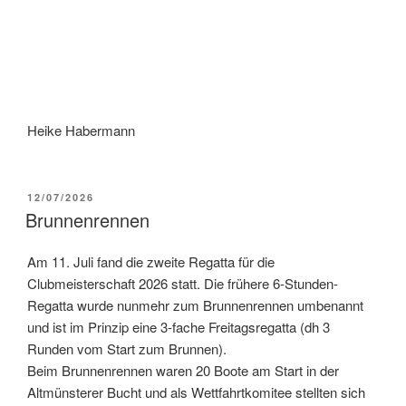
Heike Habermann
VERÖFFENTLICHT
12/07/2026
AM
Brunnenrennen
Am 11. Juli fand die zweite Regatta für die
Clubmeisterschaft 2026 statt. Die frühere 6-Stunden-
Regatta wurde nunmehr zum Brunnenrennen umbenannt
und ist im Prinzip eine 3-fache Freitagsregatta (dh 3
Runden vom Start zum Brunnen).
Beim Brunnenrennen waren 20 Boote am Start in der
Altmünsterer Bucht und als Wettfahrtkomitee stellten sich