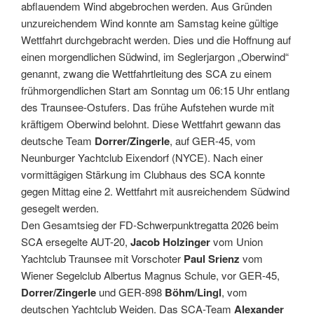
abflauendem Wind abgebrochen werden. Aus Gründen
unzureichendem Wind konnte am Samstag keine gültige
Wettfahrt durchgebracht werden. Dies und die Hoffnung auf
einen morgendlichen Südwind, im Seglerjargon „Oberwind“
genannt, zwang die Wettfahrtleitung des SCA zu einem
frühmorgendlichen Start am Sonntag um 06:15 Uhr entlang
des Traunsee-Ostufers. Das frühe Aufstehen wurde mit
kräftigem Oberwind belohnt. Diese Wettfahrt gewann das
deutsche Team
Dorrer/Zingerle
, auf GER-45, vom
Neunburger Yachtclub Eixendorf (NYCE). Nach einer
vormittägigen Stärkung im Clubhaus des SCA konnte
gegen Mittag eine 2. Wettfahrt mit ausreichendem Südwind
gesegelt werden.
Den Gesamtsieg der FD-Schwerpunktregatta 2026 beim
SCA ersegelte AUT-20,
Jacob Holzinger
vom Union
Yachtclub Traunsee mit Vorschoter
Paul Srienz
vom
Wiener Segelclub Albertus Magnus Schule, vor GER-45,
Dorrer/Zingerle
und GER-898
Böhm/Lingl
, vom
deutschen Yachtclub Weiden. Das SCA-Team
Alexander