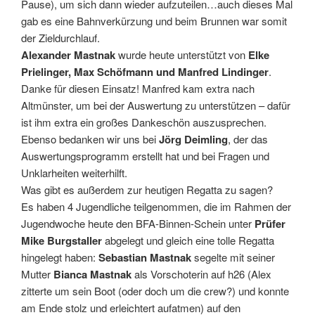
Pause), um sich dann wieder aufzuteilen…auch dieses Mal
gab es eine Bahnverkürzung und beim Brunnen war somit
der Zieldurchlauf.
Alexander Mastnak
wurde heute unterstützt von
Elke
Prielinger, Max Schöfmann und Manfred Lindinger
.
Danke für diesen Einsatz! Manfred kam extra nach
Altmünster, um bei der Auswertung zu unterstützen – dafür
ist ihm extra ein großes Dankeschön auszusprechen.
Ebenso bedanken wir uns bei
Jörg Deimling
, der das
Auswertungsprogramm erstellt hat und bei Fragen und
Unklarheiten weiterhilft.
Was gibt es außerdem zur heutigen Regatta zu sagen?
Es haben 4 Jugendliche teilgenommen, die im Rahmen der
Jugendwoche heute den BFA-Binnen-Schein unter
Prüfer
Mike Burgstaller
abgelegt und gleich eine tolle Regatta
hingelegt haben:
Sebastian Mastnak
segelte mit seiner
Mutter
Bianca Mastnak
als Vorschoterin auf h26 (Alex
zitterte um sein Boot (oder doch um die crew?) und konnte
am Ende stolz und erleichtert aufatmen) auf den