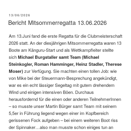
VERÖFFENTLICHT
13/06/2026
AM
Bericht Mitsommerregatta 13.06.2026
Am 13.Juni fand die erste Regatta für die Clubmeisterschaft
2026 statt. An der diesjährigen Mitsommerregatta waren 13
Boote am Känguru-Start und als Wettkampfleiter stellte
sich
Michael Burgstaller samt Team (Michael
Steinkogler, Roman Hamminger, Heinz Stadler, Therese
Moser)
zur Verfügung. Sie machten einen tollen Job: wie
von Mike bei der Steuermann-Besprechung angekündigt,
war es ein echt lässiger Segeltag mit gutem drehendem
Wind und einigen intensiven Böen. Durchaus
herausfordernd für die einen oder anderen TeilnehmerInnen
– so musste unser Martin Bürger samt Team mit seinem
5,5er in Führung liegend wegen einer im Kopfbereich
gerissenen Fock aufgeben – bei einem weiteren Boot riss
der Spinnaker…also man musste schon einiges tun an