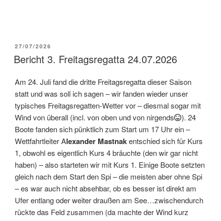
VERÖFFENTLICHT
27/07/2026
AM
Bericht 3. Freitagsregatta 24.07.2026
Am 24. Juli fand die dritte Freitagsregatta dieser Saison
statt und was soll ich sagen – wir fanden wieder unser
typisches Freitagsregatten-Wetter vor – diesmal sogar mit
Wind von überall (incl. von oben und von nirgends
). 24
Boote fanden sich pünktlich zum Start um 17 Uhr ein –
Wettfahrtleiter A
lexander Mastnak
entschied sich für Kurs
1, obwohl es eigentlich Kurs 4 bräuchte (den wir gar nicht
haben) – also starteten wir mit Kurs 1. Einige Boote setzten
gleich nach dem Start den Spi – die meisten aber ohne Spi
– es war auch nicht absehbar, ob es besser ist direkt am
Ufer entlang oder weiter draußen am See…zwischendurch
rückte das Feld zusammen (da machte der Wind kurz