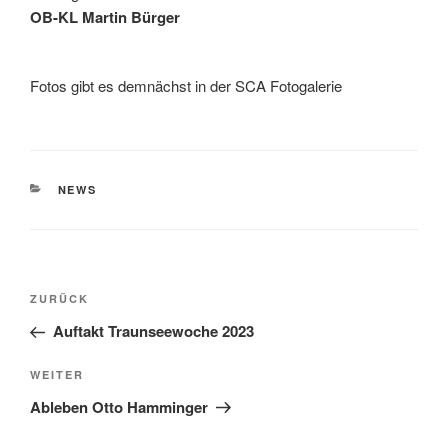
OB-KL Martin Bürger
Fotos gibt es demnächst in der SCA Fotogalerie
KATEGORIEN
NEWS
Beitragsnavigation
Vorheriger
ZURÜCK
Beitrag
Auftakt Traunseewoche 2023
Nächster
WEITER
Beitrag
Ableben Otto Hamminger