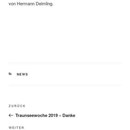
von Hermann Deimling.
KATEGORIEN
NEWS
Beitragsnavigation
Vorheriger
ZURÜCK
Beitrag
Traunseewoche 2019 – Danke
Nächster
WEITER